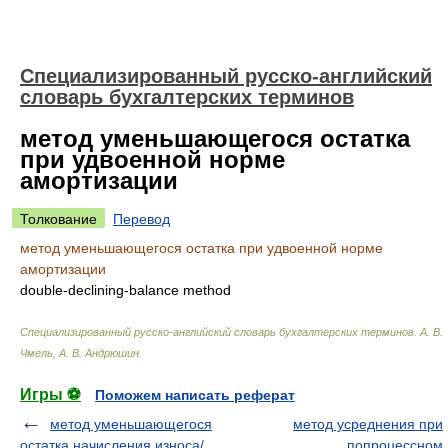
Специализированный русско-английский
словарь бухгалтерских терминов
метод уменьшающегося остатка
при удвоенной норме
амортизации
Толкование
Перевод
метод уменьшающегося остатка при удвоенной норме
амортизации
double-declining-balance method
Специализированный русско-английский словарь бухгалтерских терминов
.
А. В.
Чмель, А. В. Андрюшин
.
Игры ⚽
Поможем написать реферат
метод уменьшающегося
метод усреднения при
остатка начисления износа/
попроцессном